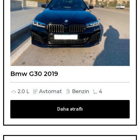
Bmw G30 2019
2.0 L
Avtomat
Benzin
4
Daha ətraflı