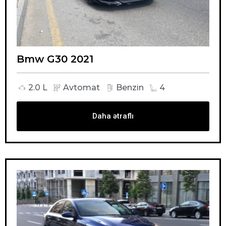
Bmw G30 2021
2.0 L
Avtomat
Benzin
4
Daha ətraflı