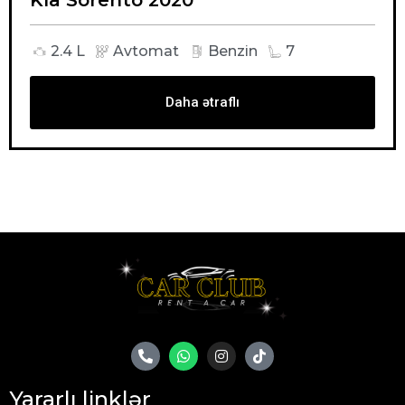
2.4 L
Avtomat
Benzin
7
Daha ətraflı
Yararlı linklər