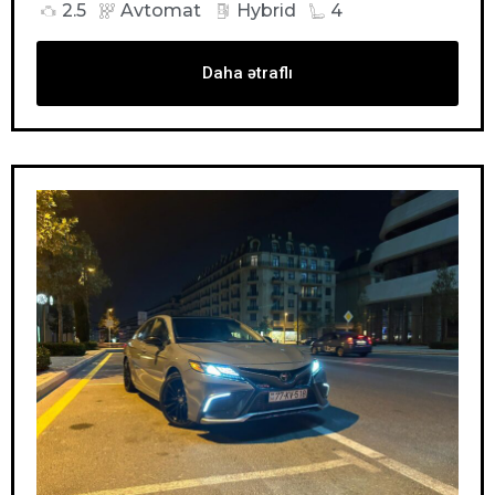
2.5
Avtomat
Hybrid
4
Daha ətraflı