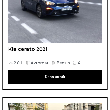
Kia cerato 2021
2.0 L
Avtomat
Benzin
4
Daha ətraflı