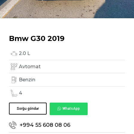
Bmw G30 2019
2.0 L
Avtomat
Benzin
4
Sorğu göndər
WhatsApp
+994 55 608 08 06