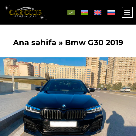
Ana səhifə
»
Bmw G30 2019