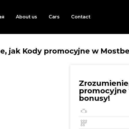
ая
About us
Cars
Contact
e, jak Kody promocyjne w Mostbe
Zrozumienie,
promocyjne 
bonusy!