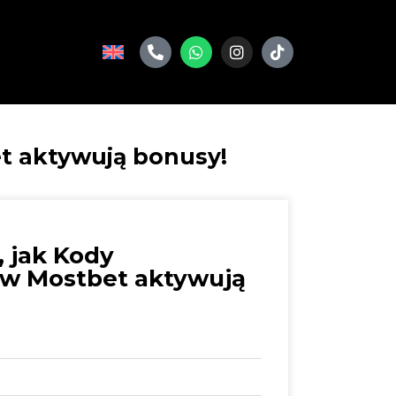
t aktywują bonusy!
 jak Kody
w Mostbet aktywują