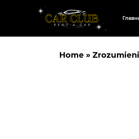
Главн
Home
»
Zrozumieni