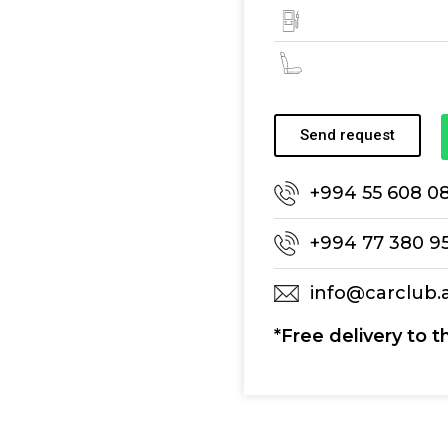
Send request
+994 55 608 0
+994 77 380 9
info@carclub.
*Free delivery to t