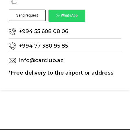
Send request
WhatsApp
+994 55 608 08 06
+994 77 380 95 85
info@carclub.az
*Free delivery to the airport or address