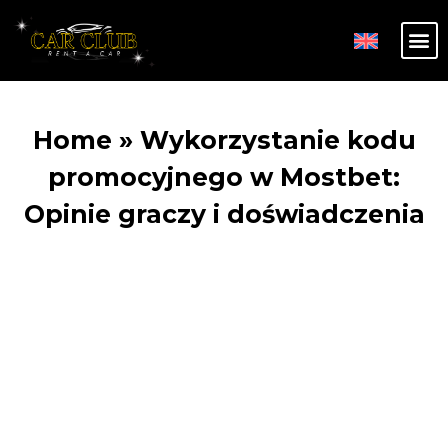
Home
»
Wykorzystanie kodu
promocyjnego w Mostbet:
Opinie graczy i doświadczenia