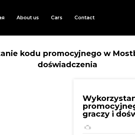
ая
About us
Cars
Contact
anie kodu promocyjnego w Mostbe
doświadczenia
Wykorzystan
promocyjneg
graczy i doś