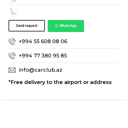
Send request
WhatsApp
+994 55 608 08 06
+994 77 380 95 85
info@carclub.az
*Free delivery to the airport or address