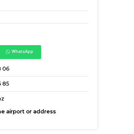
WhatsApp
8 06
5 85
az
he airport or address