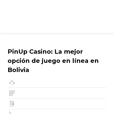
PinUp Casino: La mejor
opción de juego en línea en
Bolivia