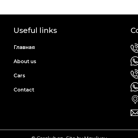
Useful links
C
Главная
About us
Cars
Contact