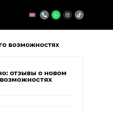
его возможностях
о: отзывы о новом
о возможностях