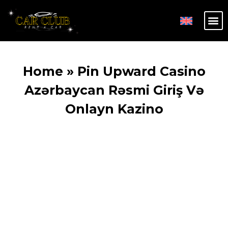
Home
»
Pin Upward Casino
Azərbaycan Rəsmi Giriş Və
Onlayn Kazino