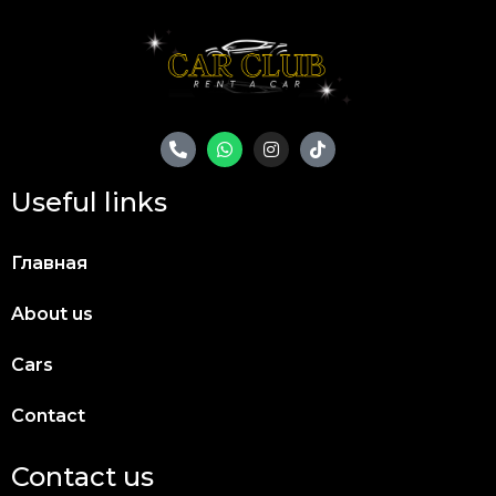
Useful links
Главная
About us
Cars
Contact
Contact us