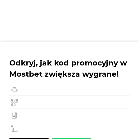
Odkryj, jak kod promocyjny w
Mostbet zwiększa wygrane!