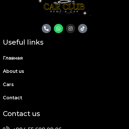
Useful links
Главная
About us
Cars
Contact
Contact us