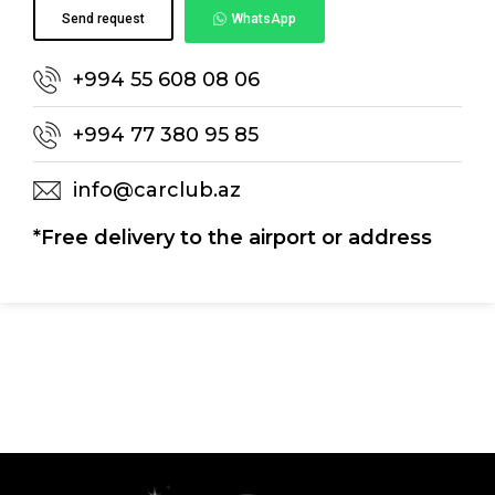
Send request
WhatsApp
+994 55 608 08 06
+994 77 380 95 85
info@carclub.az
*Free delivery to the airport or address