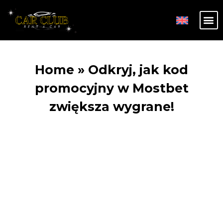
Home
»
Odkryj, jak kod
promocyjny w Mostbet
zwiększa wygrane!