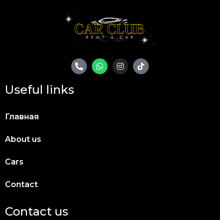
Useful links
Главная
About us
Cars
Contact
Contact us