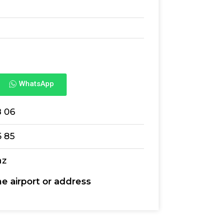
WhatsApp
8 06
5 85
az
he airport or address