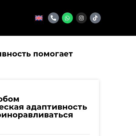
ивность помогает
обом
еская адаптивность
риноравливаться