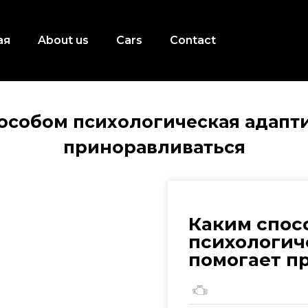
ая
About us
Cars
Contact
особом психологическая адапт
приноравливаться
Каким спос
психологич
помогает п