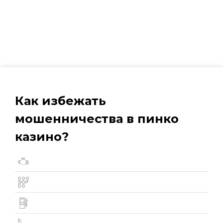
Как избежать
мошенничества в пинко
казино?