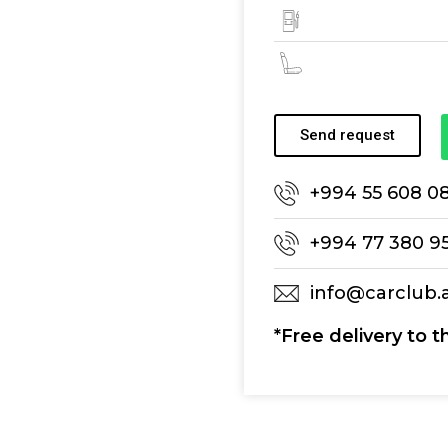
Send request
+994 55 608 0
+994 77 380 9
info@carclub.
*Free delivery to t