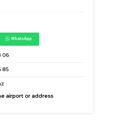
WhatsApp
8 06
5 85
az
he airport or address