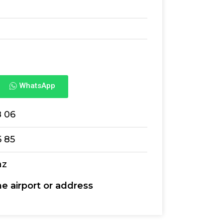
WhatsApp
8 06
5 85
az
he airport or address