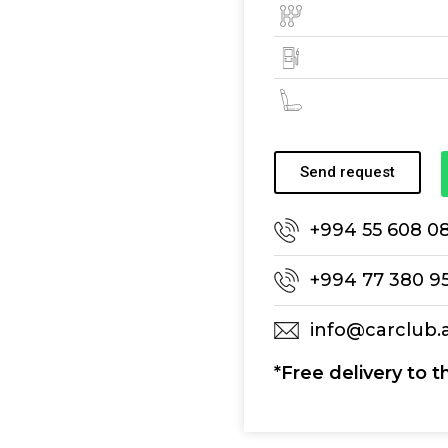
Send request
+994 55 608 0
+994 77 380 9
info@carclub.
*Free delivery to t