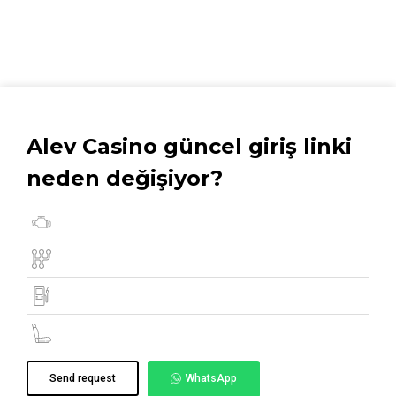
Alev Casino güncel giriş linki
neden değişiyor?
Send request
WhatsApp