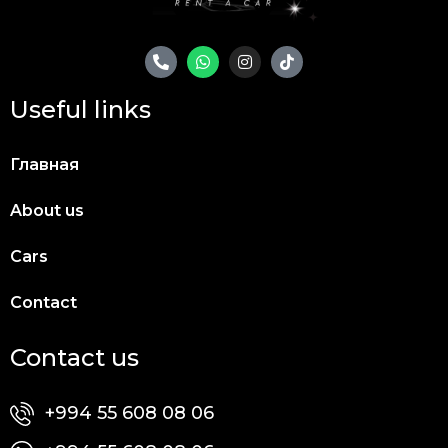
Useful links
Главная
About us
Cars
Contact
Contact us
+994 55 608 08 06